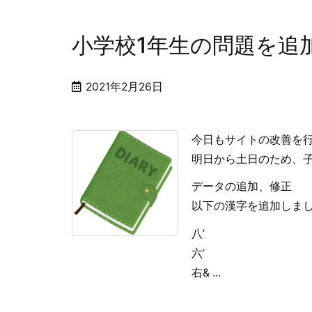
小学校1年生の問題を追
2021年2月26日
今日もサイトの改善を
明日から土日のため、
データの追加、修正
以下の漢字を追加しま
八’
六’
右& ...